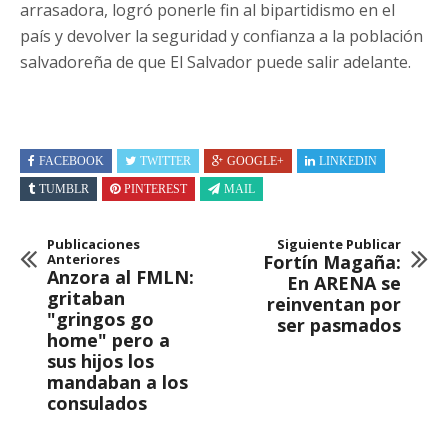
arrasadora, logró ponerle fin al bipartidismo en el
país y devolver la seguridad y confianza a la población
salvadoreña de que El Salvador puede salir adelante.
FACEBOOK
TWITTER
GOOGLE+
LINKEDIN
TUMBLR
PINTEREST
MAIL
Publicaciones
Siguiente Publicar
Anteriores
Fortín Magaña:
Anzora al FMLN:
En ARENA se
gritaban
reinventan por
"gringos go
ser pasmados
home" pero a
sus hijos los
mandaban a los
consulados