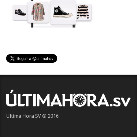
Última Hora SV ® 2016