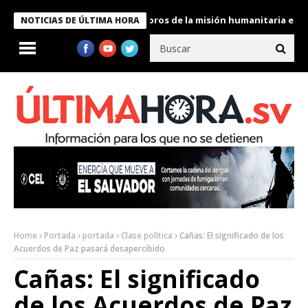
te Bukele condecora a miembros de la misión humanitaria enviada
NOTICIAS DE ÚLTIMA HORA
Home
Portada
portada
Clase política
Cañas: El significado de los
Acuerdos de Paz pasará desapercibido
Cañas: El significado
de los Acuerdos de Paz