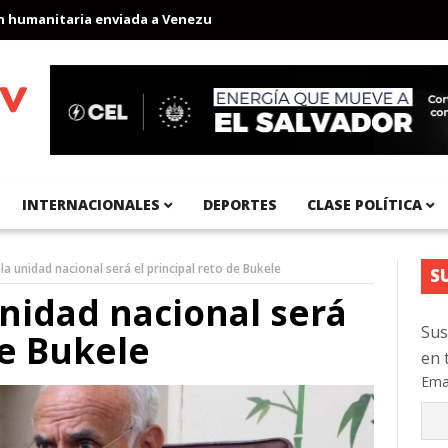
anitaria enviada a Venezuela
Aeropuerto Internacional del Pací
INTERNACIONALES
DEPORTES
CLASE POLÍTICA
la unidad nacional será el principal reto de Bukele
S
unidad nacional será
Sus
de Bukele
en 
Ema