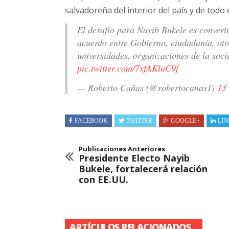
salvadoreña del interior del país y de todo
El desafío para Nayib Bukele es converti
acuerdo entre Gobierno, ciudadanía, otr
universidades, organizaciones de la soci
pic.twitter.com/7xfAKluC9f
— Roberto Cañas (@robertocanas1)
13 
FACEBOOK
TWITTER
GOOGLE+
LIN
Publicaciones Anteriores
Presidente Electo Nayib
Bukele, fortalecerá relación
con EE.UU.
ARTÍCULOS RELACIONADOS