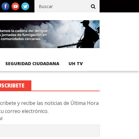
fico registra 92 % de avance en obras de terracería
Aeropuerto 
SEGURIDAD CIUDADANA
UH TV
USCRIBETE
cribete y recibe las noticias de Última Hora
tu correo electrónico.
il