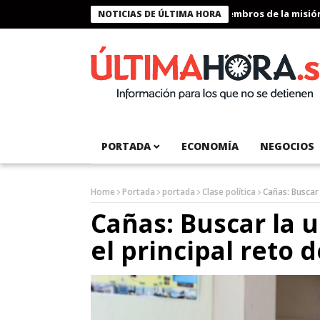
Presidente Bukele condecora a miembros de la misión hum
NOTICIAS DE ÚLTIMA HORA
PORTADA
ECONOMÍA
NEGOCIOS
Home
Portada
portada
Clase política
Cañas: Buscar 
Cañas: Buscar la 
el principal reto 