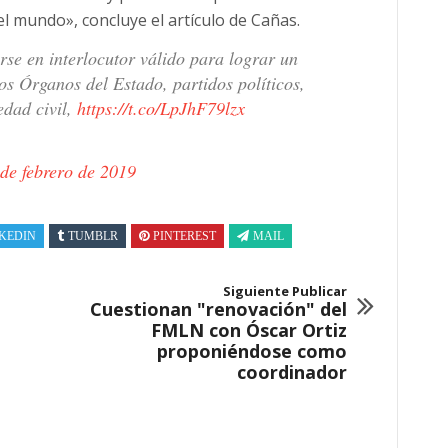
 el mundo», concluye el artículo de Cañas.
rse en interlocutor válido para lograr un
os Órganos del Estado, partidos políticos,
edad civil,
https://t.co/LpJhF79lzx
de febrero de 2019
KEDIN
TUMBLR
PINTEREST
MAIL
Siguiente Publicar
Cuestionan "renovación" del
FMLN con Óscar Ortiz
proponiéndose como
coordinador