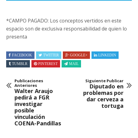
*CAMPO PAGADO: Los conceptos vertidos en este
espacio son de exclusiva responsabilidad de quien lo
presenta
FACEBOOK
TWITTER
GOOGLE+
LINKEDIN
TUMBLR
PINTEREST
MAIL
Publicaciones
Siguiente Publicar
Anteriores
Diputado en
Walter Araujo
problemas por
pedirá a FGR
dar cerveza a
investigar
tortuga
posible
vinculación
COENA-Pandillas