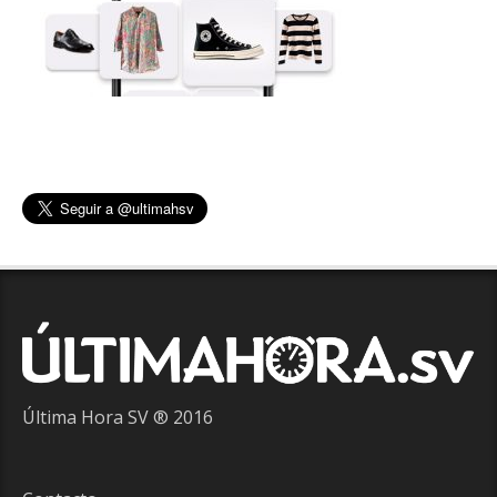
Última Hora SV ® 2016