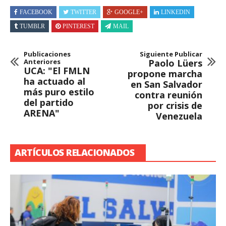
FACEBOOK
TWITTER
GOOGLE+
LINKEDIN
TUMBLR
PINTEREST
MAIL
Publicaciones
Siguiente Publicar
Anteriores
Paolo Lüers
UCA: "El FMLN
propone marcha
ha actuado al
en San Salvador
más puro estilo
contra reunión
del partido
por crisis de
ARENA"
Venezuela
ARTÍCULOS RELACIONADOS