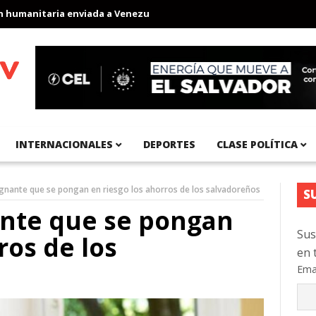
anitaria enviada a Venezuela
Aeropuerto Internacional del Pací
INTERNACIONALES
DEPORTES
CLASE POLÍTICA
ndignante que se pongan en riesgo los ahorros de los salvadoreños
S
nante que se pongan
Sus
ros de los
en 
Ema