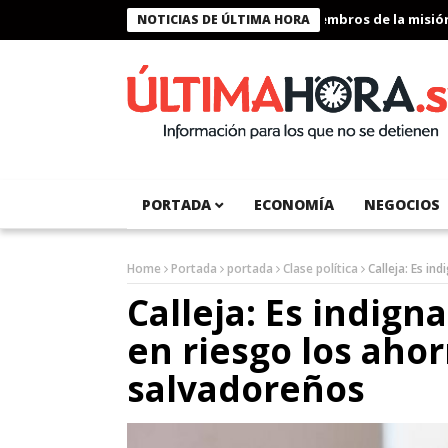
Presidente Bukele condecora a miembros de la misión hum
NOTICIAS DE ÚLTIMA HORA
PORTADA
ECONOMÍA
NEGOCIOS
Home
Portada
portada
Clase política
Calleja: Es i
Calleja: Es indig
en riesgo los ahor
salvadoreños