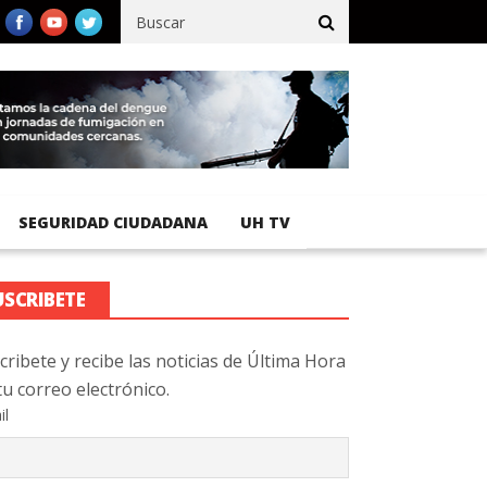
fico registra 92 % de avance en obras de terracería
Aeropuerto I
SEGURIDAD CIUDADANA
UH TV
USCRIBETE
cribete y recibe las noticias de Última Hora
tu correo electrónico.
il