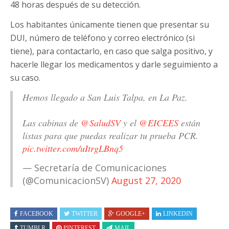
48 horas después de su detección.
Los habitantes únicamente tienen que presentar su
DUI, número de teléfono y correo electrónico (si
tiene), para contactarlo, en caso que salga positivo, y
hacerle llegar los medicamentos y darle seguimiento a
su caso.
Hemos llegado a San Luis Talpa, en La Paz.
Las cabinas de
@SaludSV
y el
@EICEES
están
listas para que puedas realizar tu prueba PCR.
pic.twitter.com/uItrgLBnq5
— Secretaría de Comunicaciones
(@ComunicacionSV)
August 27, 2020
FACEBOOK
TWITTER
GOOGLE+
LINKEDIN
TUMBLR
PINTEREST
MAIL