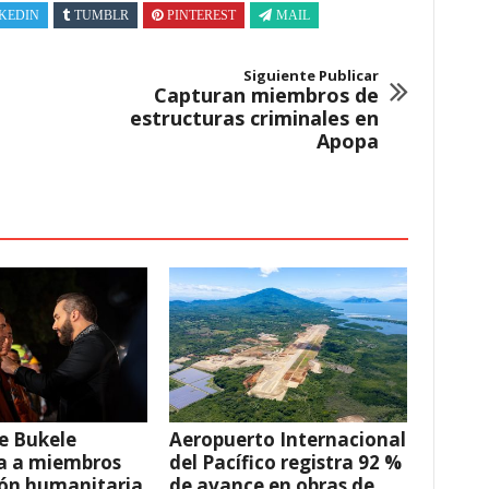
KEDIN
TUMBLR
PINTEREST
MAIL
Siguiente Publicar
Capturan miembros de
estructuras criminales en
Apopa
e Bukele
Aeropuerto Internacional
a a miembros
del Pacífico registra 92 %
ión humanitaria
de avance en obras de