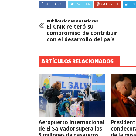
FACEBOOK
TWITTER
GOOGLE+
LIN
Publicaciones Anteriores
El CNR reiteró su
compromiso de contribuir
con el desarrollo del país
ARTÍCULOS RELACIONADOS
Aeropuerto Internacional
President
de El Salvador supera los
condecor
3 millones de pasajeros
de la mis