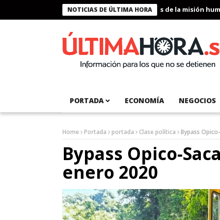
Presidente Bukele condecora a miembros de la misión humanit
NOTICIAS DE ÚLTIMA HORA
PORTADA
ECONOMÍA
NEGOCIOS
Home
Portada
portada
Clase política
Bypass Opico-
Bypass Opico-Saca
enero 2020