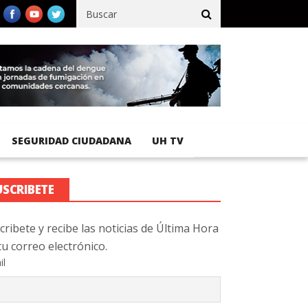
registra 92 % de avance en obras de terracería
Aeropuerto Inter
SEGURIDAD CIUDADANA
UH TV
USCRIBETE
cribete y recibe las noticias de Última Hora
tu correo electrónico.
il