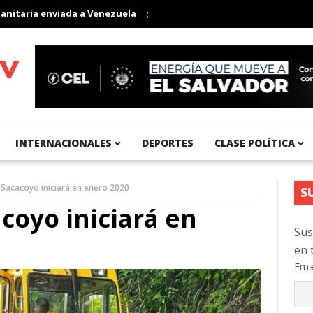
aria enviada a Venezuela
Aeropuerto Internacional del Pacífico 
INTERNACIONALES
DEPORTES
CLASE POLÍTICA
Sacacoyo iniciará en enero 2020
S
coyo iniciará en
Sus
en 
Ema