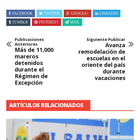
FACEBOOK
TWITTER
GOOGLE+
LINKEDIN
TUMBLR
PINTEREST
MAIL
Publicaciones
Siguiente Publicar
Anteriores
Avanza
Más de 11,000
remodelación de
mareros
escuelas en el
detenidos
oriente del país
durante el
durante
Régimen de
vacaciones
Excepción
ARTÍCULOS RELACIONADOS