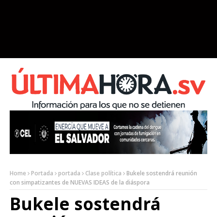
Home
Portada
portada
Clase política
Bukele sostendrá reunión
con simpatizantes de NUEVAS IDEAS de la diáspora
Bukele sostendrá