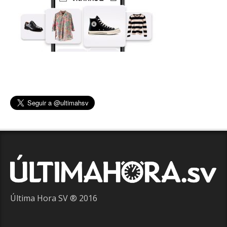
Última Hora SV ® 2016