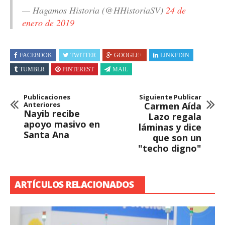
— Hagamos Historia (@HHistoriaSV)
24 de
enero de 2019
FACEBOOK
TWITTER
GOOGLE+
LINKEDIN
TUMBLR
PINTEREST
MAIL
Publicaciones
Siguiente Publicar
Anteriores
Carmen Aída
Nayib recibe
Lazo regala
apoyo masivo en
láminas y dice
Santa Ana
que son un
"techo digno"
ARTÍCULOS RELACIONADOS