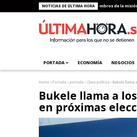
Presidente Bukele condecora a miembros de la misión hum
NOTICIAS DE ÚLTIMA HORA
PORTADA
ECONOMÍA
NEGOCIOS
Home
Portada
portada
Clase política
Bukele llama a
Bukele llama a los
en próximas elec