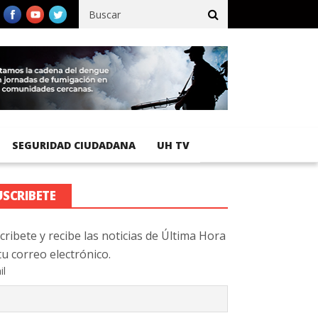
fico registra 92 % de avance en obras de terracería
Aeropuerto I
SEGURIDAD CIUDADANA
UH TV
USCRIBETE
cribete y recibe las noticias de Última Hora
tu correo electrónico.
il