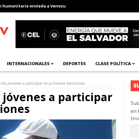
anitaria enviada a Venezuela
Aeropuerto Internacional del Pací
INTERNACIONALES
DEPORTES
CLASE POLÍTICA
 los jóvenes a participar en próximas elecciones
S
 jóvenes a participar
Sus
ciones
en 
Ema