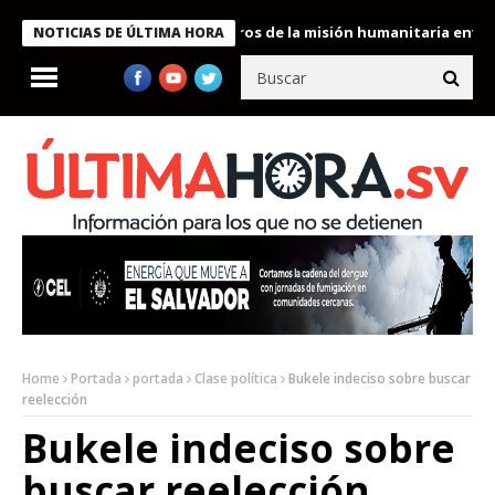
 Bukele condecora a miembros de la misión humanitaria enviada a
NOTICIAS DE ÚLTIMA HORA
Home
Portada
portada
Clase política
Bukele indeciso sobre buscar
reelección
Bukele indeciso sobre
buscar reelección