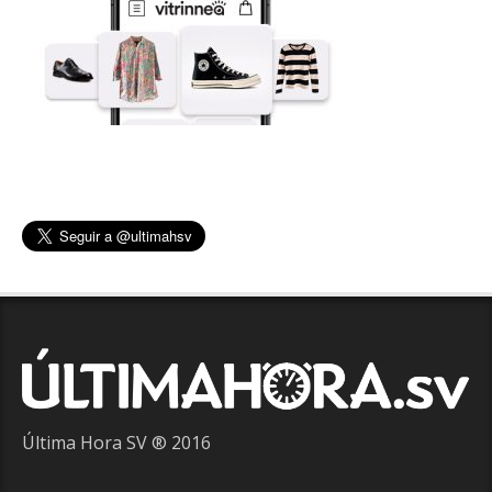
Última Hora SV ® 2016