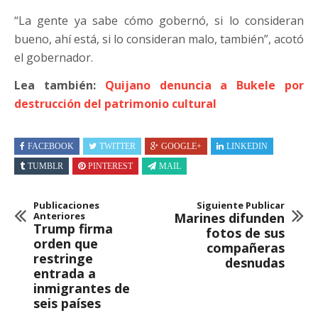
“La gente ya sabe cómo gobernó, si lo consideran
bueno, ahí está, si lo consideran malo, también”, acotó
el gobernador.
Lea también:
Quijano denuncia a Bukele por
destrucción del patrimonio cultural
FACEBOOK
TWITTER
GOOGLE+
LINKEDIN
TUMBLR
PINTEREST
MAIL
Publicaciones
Siguiente Publicar
Anteriores
Marines difunden
Trump firma
fotos de sus
orden que
compañeras
restringe
desnudas
entrada a
inmigrantes de
seis países