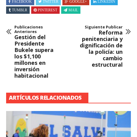
FACEBOOK
TWITTER
GOOGLE+
LINKEDIN
TUMBLR
PINTEREST
MAIL
Publicaciones
Siguiente Publicar
Anteriores
Reforma
Gestión del
penitenciaria y
Presidente
dignificación de
Bukele supera
la policía: un
los $1,100
cambio
millones en
estructural
inversión
habitacional
ARTÍCULOS RELACIONADOS