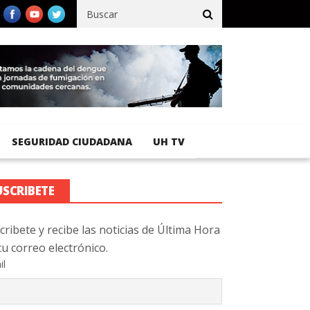
fico registra 92 % de avance en obras de terracería
Aeropuerto I
SEGURIDAD CIUDADANA
UH TV
USCRIBETE
cribete y recibe las noticias de Última Hora
tu correo electrónico.
il