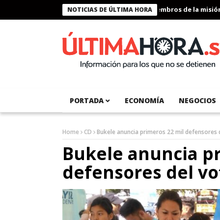
Presidente Bukele condecora a miembros de la misión hum
NOTICIAS DE ÚLTIMA HORA
PORTADA
ECONOMÍA
NEGOCIOS
Home
CD
Bukele anuncia primeros 22 mil defensores 
Bukele anuncia pr
defensores del vo