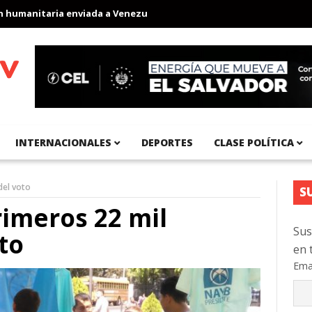
anitaria enviada a Venezuela
Aeropuerto Internacional del Pací
INTERNACIONALES
DEPORTES
CLASE POLÍTICA
del voto
S
imeros 22 mil
Sus
to
en 
Ema