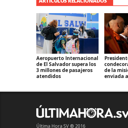
ARTÍCULOS RELACIONADOS
Aeropuerto Internacional
President
de El Salvador supera los
condecor
3 millones de pasajeros
de la mis
atendidos
enviada 
Última Hora SV ® 2016