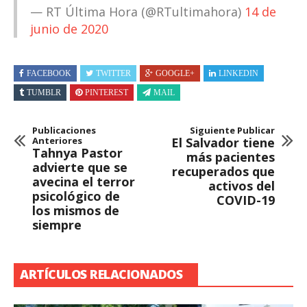
— RT Última Hora (@RTultimahora)
14 de
junio de 2020
FACEBOOK
TWITTER
GOOGLE+
LINKEDIN
TUMBLR
PINTEREST
MAIL
Publicaciones
Siguiente Publicar
Anteriores
El Salvador tiene
Tahnya Pastor
más pacientes
advierte que se
recuperados que
avecina el terror
activos del
psicológico de
COVID-19
los mismos de
siempre
ARTÍCULOS RELACIONADOS