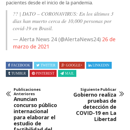
pacientes desde el inicio de la pandemia.
?? | DATO – CORONAVIRUS: En los últimos 3
días han muerto cerca de 10,000 personas por
covid-19 en Brasil.
— Alerta News 24 (@AlertaNews24)
26 de
marzo de 2021
FACEBOOK
TWITTER
GOOGLE+
LINKEDIN
TUMBLR
PINTEREST
MAIL
Publicaciones
Siguiente Publicar
Anteriores
Gobierno realiza
Anuncian
pruebas de
concurso público
detección de
internacional
COVID-19 en La
para elaborar el
Libertad
estudio de
factibilidad del