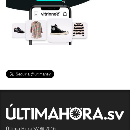
Última Hora SV ® 2016