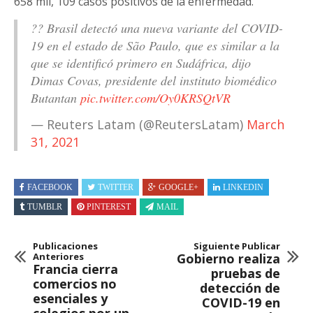
658 mil, 109 casos positivos de la enfermedad.
?? Brasil detectó una nueva variante del COVID-
19 en el estado de São Paulo, que es similar a la
que se identificó primero en Sudáfrica, dijo
Dimas Covas, presidente del instituto biomédico
Butantan
pic.twitter.com/Oy0KRSQtVR
— Reuters Latam (@ReutersLatam)
March
31, 2021
FACEBOOK
TWITTER
GOOGLE+
LINKEDIN
TUMBLR
PINTEREST
MAIL
Publicaciones
Siguiente Publicar
Anteriores
Gobierno realiza
Francia cierra
pruebas de
comercios no
detección de
esenciales y
COVID-19 en
colegios por un