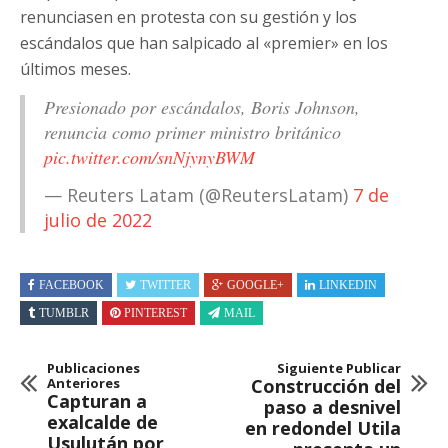
renunciasen en protesta con su gestión y los
escándalos que han salpicado al «premier» en los
últimos meses.
Presionado por escándalos, Boris Johnson,
renuncia como primer ministro británico
pic.twitter.com/snNjynyBWM
— Reuters Latam (@ReutersLatam)
7 de
julio de 2022
FACEBOOK
TWITTER
GOOGLE+
LINKEDIN
TUMBLR
PINTEREST
MAIL
Publicaciones
Siguiente Publicar
Anteriores
Construcción del
Capturan a
paso a desnivel
exalcalde de
en redondel Utila
Usulután por