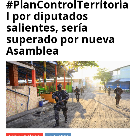
#PlanControlTerritoria
l por diputados
salientes, sería
superado por nueva
Asamblea
CLASE POLÍTICA
LO ÚLTIMO