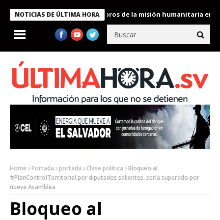
e Bukele condecora a miembros de la misión humanitaria enviada 
NOTICIAS DE ÚLTIMA HORA
Home
Portada
portada
Clase política
Bloqueo al
#PlanControlTerritorial por diputados salientes, sería superado por
nueva Asamblea
Bloqueo al