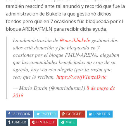
también reaccinó ante tal anunció y recordó que fue la
administración de Bukele la que gestionó dichos
fondos pero que en 7 ocasiones fue bloqueada por el
bloque ARENA/FMLN para recibir dicha ayuda.
La administración de
@nayibbukele
gestionó dos
años está donación y fue bloqueada en 7
ocasiones por el bloque FMLN-ARENA, alegaban
que las comunidades beneficiadas no eran de su
agrado, hoy veo con alegría (por la razón que
sea) que lo reciban.
https://t.co/jV1mzoDvtc
— Mario Durán (@marioduran1)
8 de mayo de
2018
FACEBOOK
TWITTER
GOOGLE+
LINKEDIN
TUMBLR
PINTEREST
MAIL