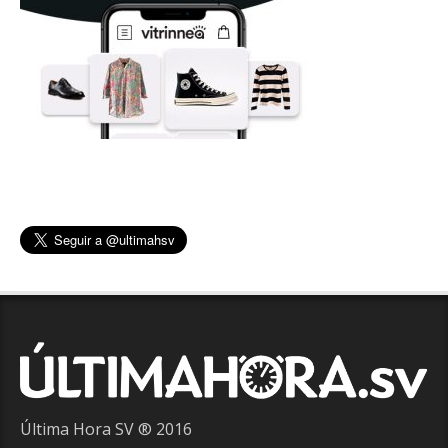
Última Hora SV ® 2016