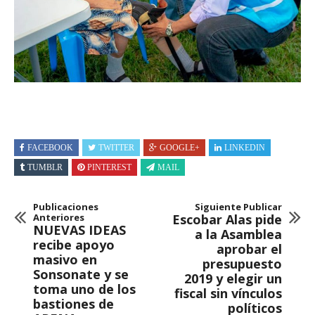
FACEBOOK
TWITTER
GOOGLE+
LINKEDIN
TUMBLR
PINTEREST
MAIL
Publicaciones
Siguiente Publicar
Anteriores
Escobar Alas pide
NUEVAS IDEAS
a la Asamblea
recibe apoyo
aprobar el
masivo en
presupuesto
Sonsonate y se
2019 y elegir un
toma uno de los
fiscal sin vínculos
bastiones de
políticos