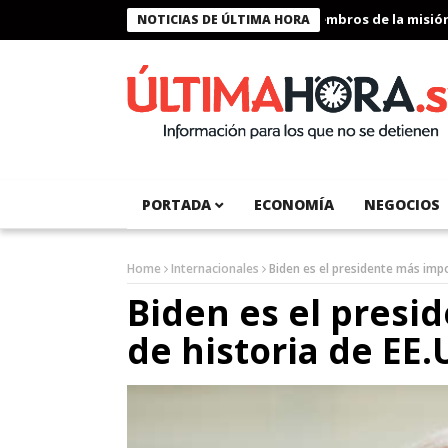
Presidente Bukele condecora a miembros de la misión hu
NOTICIAS DE ÚLTIMA HORA
PORTADA
ECONOMÍA
NEGOCIOS
Home
Internacionales
Biden es el presidente más impo
Biden es el presi
de historia de EE.