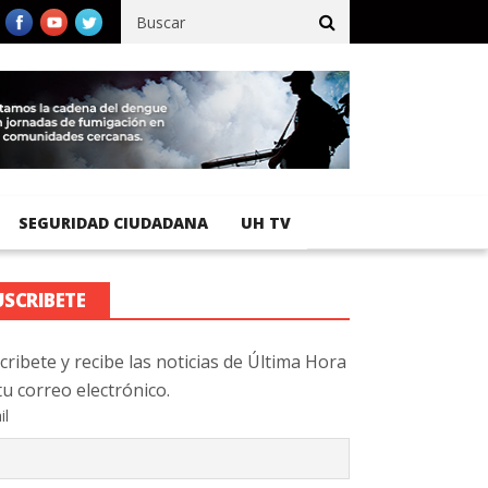
fico registra 92 % de avance en obras de terracería
Aeropuerto 
SEGURIDAD CIUDADANA
UH TV
USCRIBETE
cribete y recibe las noticias de Última Hora
tu correo electrónico.
il