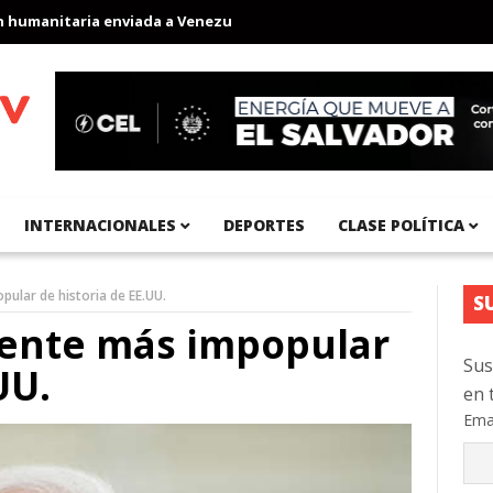
manitaria enviada a Venezuela
Aeropuerto Internacional del Pací
INTERNACIONALES
DEPORTES
CLASE POLÍTICA
pular de historia de EE.UU.
S
dente más impopular
Sus
UU.
en 
Ema