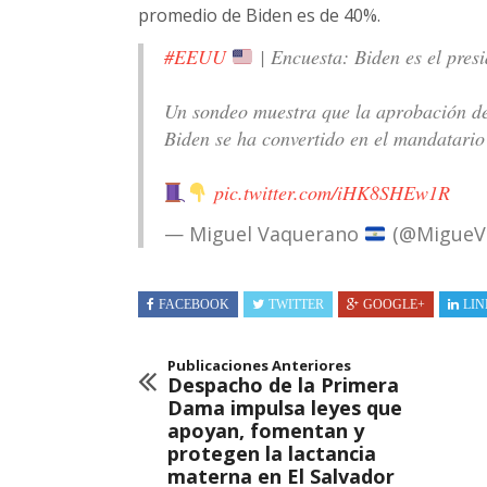
promedio de Biden es de 40%.
#EEUU
| Encuesta: Biden es el pre
Un sondeo muestra que la aprobación de
Biden se ha convertido en el mandatario 
pic.twitter.com/iHK8SHEw1R
— Miguel Vaquerano
(@MigueV
FACEBOOK
TWITTER
GOOGLE+
LIN
Publicaciones Anteriores
Despacho de la Primera
Dama impulsa leyes que
apoyan, fomentan y
protegen la lactancia
materna en El Salvador