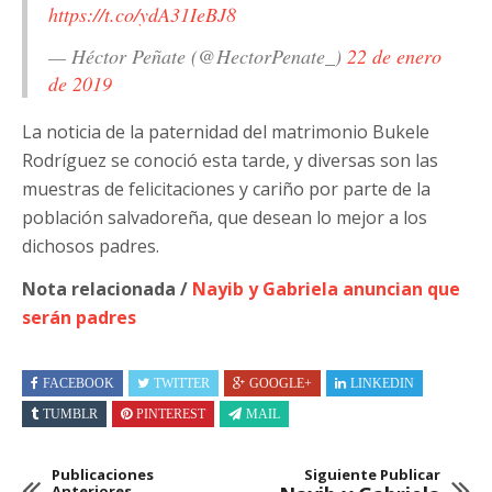
https://t.co/ydA31IeBJ8
— Héctor Peñate (@HectorPenate_)
22 de enero
de 2019
La noticia de la paternidad del matrimonio Bukele
Rodríguez se conoció esta tarde, y diversas son las
muestras de felicitaciones y cariño por parte de la
población salvadoreña, que desean lo mejor a los
dichosos padres.
Nota relacionada /
Nayib y Gabriela anuncian que
serán padres
FACEBOOK
TWITTER
GOOGLE+
LINKEDIN
TUMBLR
PINTEREST
MAIL
Publicaciones
Siguiente Publicar
Anteriores