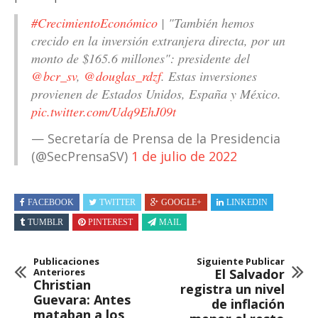
#CrecimientoEconómico
| "También hemos
crecido en la inversión extranjera directa, por un
monto de $165.6 millones": presidente del
@bcr_sv
,
@douglas_rdzf
. Estas inversiones
provienen de Estados Unidos, España y México.
pic.twitter.com/Udq9EhJ09t
— Secretaría de Prensa de la Presidencia
(@SecPrensaSV)
1 de julio de 2022
FACEBOOK
TWITTER
GOOGLE+
LINKEDIN
TUMBLR
PINTEREST
MAIL
Publicaciones
Siguiente Publicar
Anteriores
El Salvador
Christian
registra un nivel
Guevara: Antes
de inflación
mataban a los