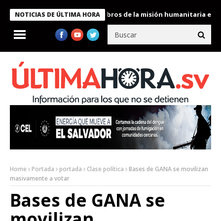
te Bukele condecora a miembros de la misión humanitaria enviada
NOTICIAS DE ÚLTIMA HORA
Home
Portada
portada
Clase política
Bases de GANA se movilizan
masivamente a votar
Bases de GANA se
movilizan