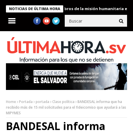
te Bukele condecora a miembros de la misión humanitaria enviada
NOTICIAS DE ÚLTIMA HORA
Home
Portada
portada
Clase política
BANDESAL informa que ha
recibido más de 15 mil solicitudes para el fideicomiso que ayudará a las
MIPYMES
BANDESAL informa