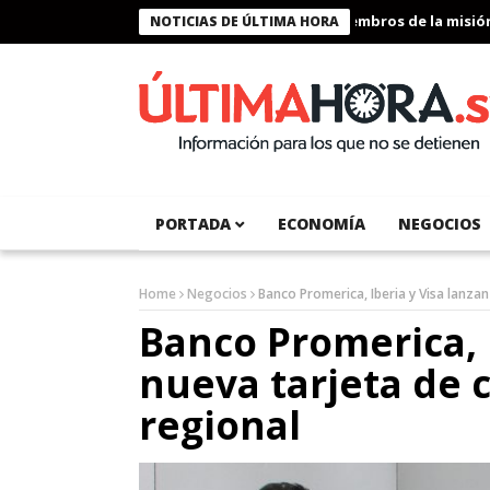
Presidente Bukele condecora a miembros de la misión hum
NOTICIAS DE ÚLTIMA HORA
PORTADA
ECONOMÍA
NEGOCIOS
Home
Negocios
Banco Promerica, Iberia y Visa lanzan
Banco Promerica, 
nueva tarjeta de c
regional