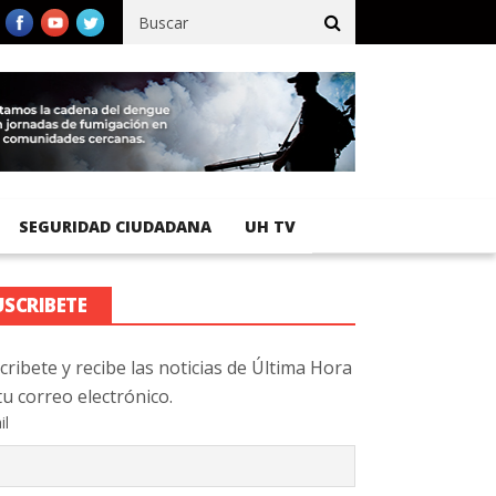
fico registra 92 % de avance en obras de terracería
Aeropuerto I
SEGURIDAD CIUDADANA
UH TV
USCRIBETE
cribete y recibe las noticias de Última Hora
tu correo electrónico.
il