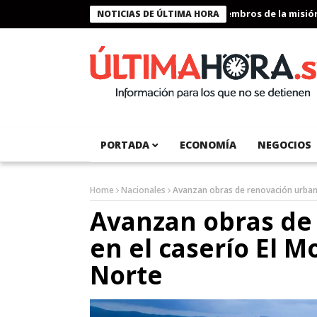
Presidente Bukele condecora a miembros de la misión hum
NOTICIAS DE ÚLTIMA HORA
PORTADA
ECONOMÍA
NEGOCIOS
Home
Nacionales
Avanzan obras de renovación urban
Avanzan obras de
en el caserío El 
Norte