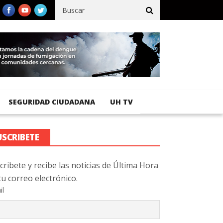
fico registra 92 % de avance en obras de terracería
Aeropuerto 
SEGURIDAD CIUDADANA
UH TV
USCRIBETE
cribete y recibe las noticias de Última Hora
tu correo electrónico.
il