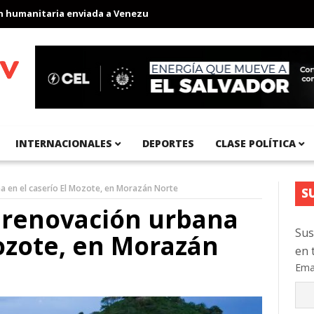
anitaria enviada a Venezuela
Aeropuerto Internacional del Pací
INTERNACIONALES
DEPORTES
CLASE POLÍTICA
a en el caserío El Mozote, en Morazán Norte
S
 renovación urbana
Sus
Mozote, en Morazán
en 
Ema