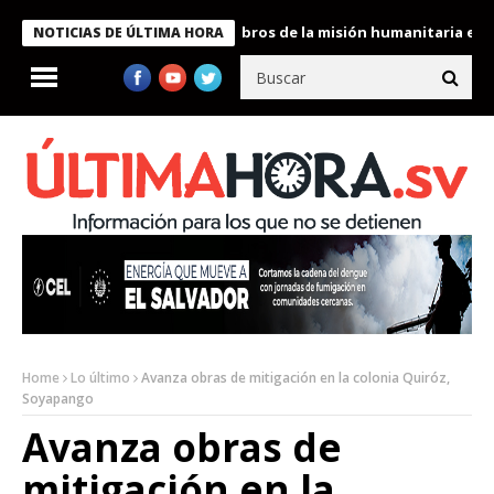
te Bukele condecora a miembros de la misión humanitaria enviada
NOTICIAS DE ÚLTIMA HORA
Home
Lo último
Avanza obras de mitigación en la colonia Quiróz,
Soyapango
Avanza obras de
mitigación en la