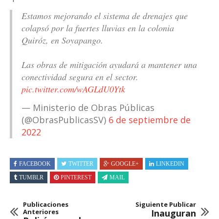
Estamos mejorando el sistema de drenajes que
colapsó por la fuertes lluvias en la colonia
Quiróz, en Soyapango.
Las obras de mitigación ayudará a mantener una
conectividad segura en el sector.
pic.twitter.com/wAGLdU0Ytk
— Ministerio de Obras Públicas
(@ObrasPublicasSV)
6 de septiembre de
2022
FACEBOOK
TWITTER
GOOGLE+
LINKEDIN
TUMBLR
PINTEREST
MAIL
Publicaciones
Siguiente Publicar
Anteriores
Inauguran