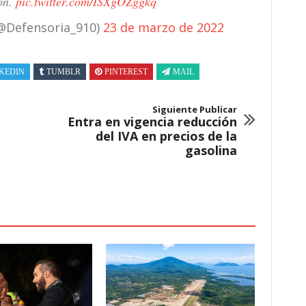
ión.
pic.twitter.com/ISXgOZggkq
(@Defensoria_910)
23 de marzo de 2022
KEDIN
TUMBLR
PINTEREST
MAIL
Siguiente Publicar
Entra en vigencia reducción
del IVA en precios de la
gasolina