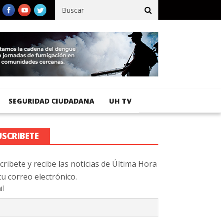
fico registra 92 % de avance en obras de terracería
Aeropuerto 
SEGURIDAD CIUDADANA
UH TV
USCRIBETE
cribete y recibe las noticias de Última Hora
tu correo electrónico.
il