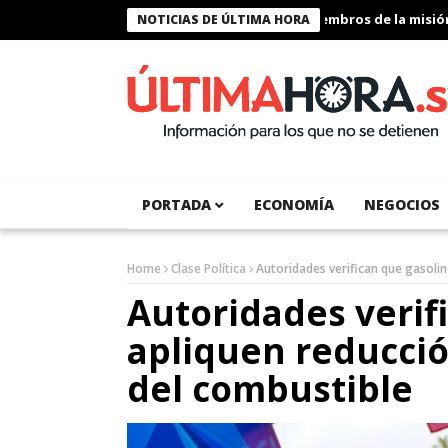
Presidente Bukele condecora a miembros de la misión hum
NOTICIAS DE ÚLTIMA HORA
PORTADA
ECONOMÍA
NEGOCIOS
Home
Clase Política
Autoridades verifican que gasolin
Autoridades verif
apliquen reducción
del combustible