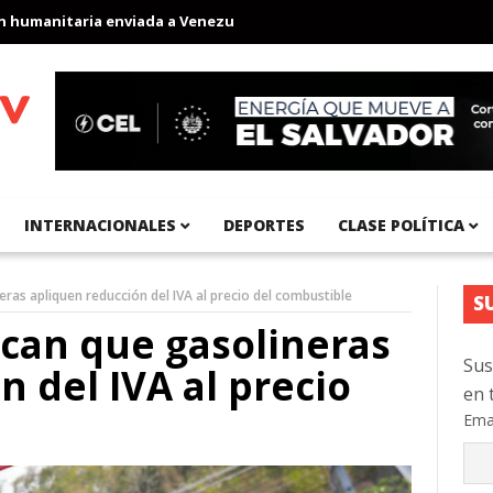
anitaria enviada a Venezuela
Aeropuerto Internacional del Pací
INTERNACIONALES
DEPORTES
CLASE POLÍTICA
eras apliquen reducción del IVA al precio del combustible
S
ican que gasolineras
Sus
 del IVA al precio
en 
Ema