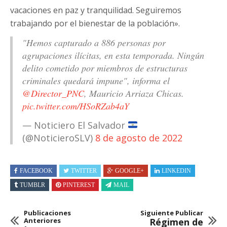
vacaciones en paz y tranquilidad. Seguiremos
trabajando por el bienestar de la población».
"Hemos capturado a 886 personas por
agrupaciones ilícitas, en esta temporada. Ningún
delito cometido por miembros de estructuras
criminales quedará impune", informa el
@Director_PNC
, Mauricio Arriaza Chicas.
pic.twitter.com/HSoRZab4aY
— Noticiero El Salvador
(@NoticieroSLV)
8 de agosto de 2022
FACEBOOK
TWITTER
GOOGLE+
LINKEDIN
TUMBLR
PINTEREST
MAIL
Publicaciones
Siguiente Publicar
Anteriores
Régimen de