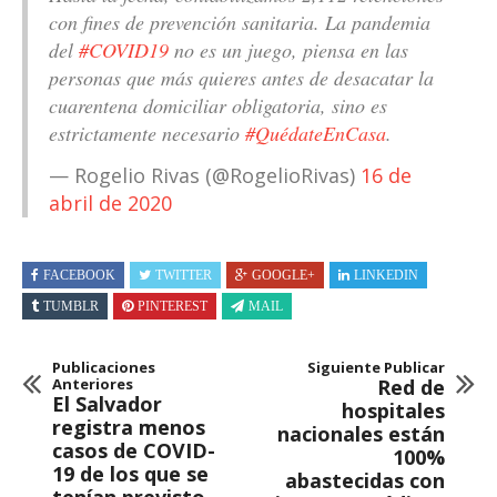
con fines de prevención sanitaria. La pandemia
del
#COVID19
no es un juego, piensa en las
personas que más quieres antes de desacatar la
cuarentena domiciliar obligatoria, sino es
estrictamente necesario
#QuédateEnCasa
.
— Rogelio Rivas (@RogelioRivas)
16 de
abril de 2020
FACEBOOK
TWITTER
GOOGLE+
LINKEDIN
TUMBLR
PINTEREST
MAIL
Publicaciones
Siguiente Publicar
Anteriores
Red de
El Salvador
hospitales
registra menos
nacionales están
casos de COVID-
100%
19 de los que se
abastecidas con