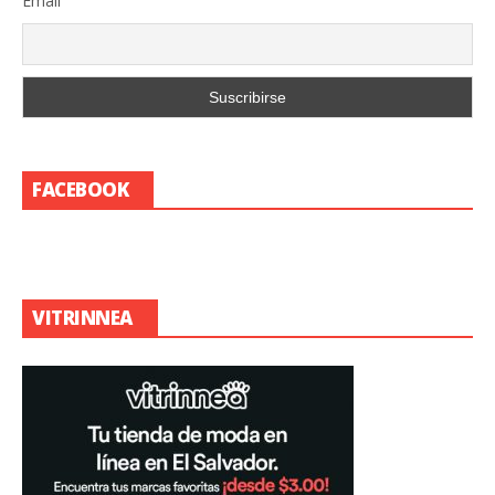
Email
FACEBOOK
VITRINNEA