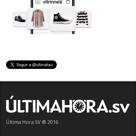
Última Hora SV ® 2016