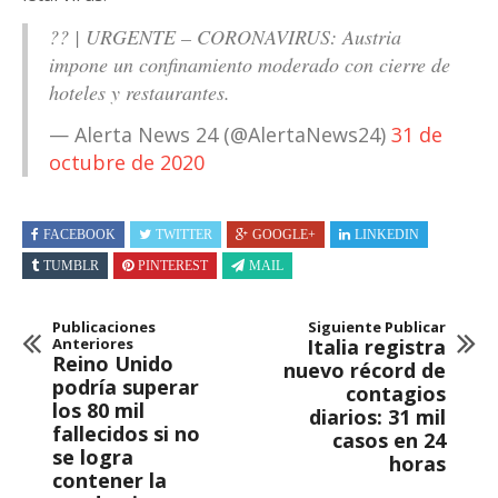
?? | URGENTE – CORONAVIRUS: Austria
impone un confinamiento moderado con cierre de
hoteles y restaurantes.
— Alerta News 24 (@AlertaNews24)
31 de
octubre de 2020
FACEBOOK
TWITTER
GOOGLE+
LINKEDIN
TUMBLR
PINTEREST
MAIL
Publicaciones
Siguiente Publicar
Anteriores
Italia registra
Reino Unido
nuevo récord de
podría superar
contagios
los 80 mil
diarios: 31 mil
fallecidos si no
casos en 24
se logra
horas
contener la