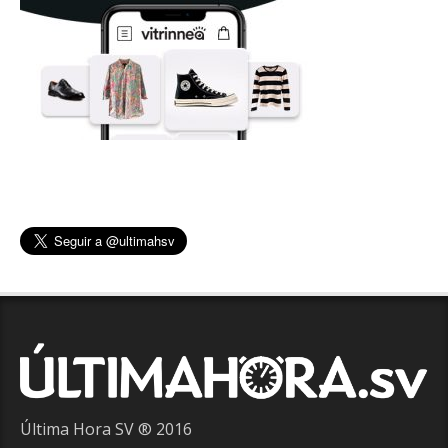
Última Hora SV ® 2016