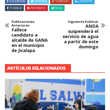
FACEBOOK
TWITTER
GOOGLE+
LINKEDIN
TUMBLR
PINTEREST
MAIL
Publicaciones
Siguiente Publicar
Anteriores
ANDA
Fallece
suspenderá el
candidato a
servicio de agua
alcalde de GANA
a partir de este
en el municipio
domingo
de Jicalapa
ARTÍCULOS RELACIONADOS