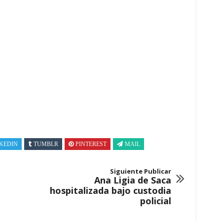
KEDIN
TUMBLR
PINTEREST
MAIL
Siguiente Publicar
Ana Ligia de Saca
hospitalizada bajo custodia
policial