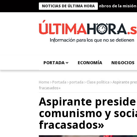
Presidente Bukele condecora a miembros de la misión human
NOTICIAS DE ÚLTIMA HORA
PORTADA
ECONOMÍA
NEGOCIOS
Home
Portada
portada
Clase política
Aspirante pre
fracasados»
Aspirante preside
comunismo y soci
fracasados»