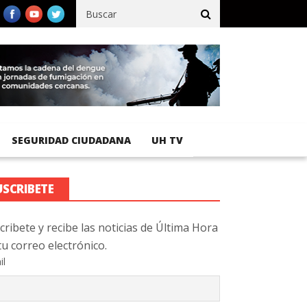
co registra 92 % de avance en obras de terracería
Aeropuerto Int
SEGURIDAD CIUDADANA
UH TV
USCRIBETE
cribete y recibe las noticias de Última Hora
tu correo electrónico.
il