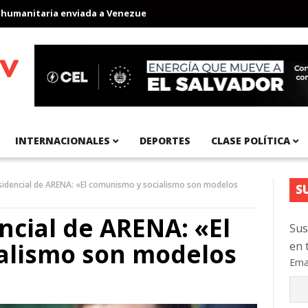
itaria enviada a Venezuela
Aeropuerto Internacional del Pacífi
INTERNACIONALES
DEPORTES
CLASE POLÍTICA
sidencial de ARENA: «El comunismo y socialismo son modelos
S
ncial de ARENA: «El
Sus
alismo son modelos
en 
Ema