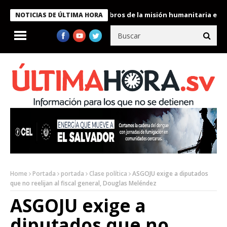
te Bukele condecora a miembros de la misión humanitaria enviada
NOTICIAS DE ÚLTIMA HORA
Home
Portada
portada
Clase política
ASGOJU exige a diputados
que no reelijan al fiscal general, Douglas Meléndez
ASGOJU exige a
diputados que no