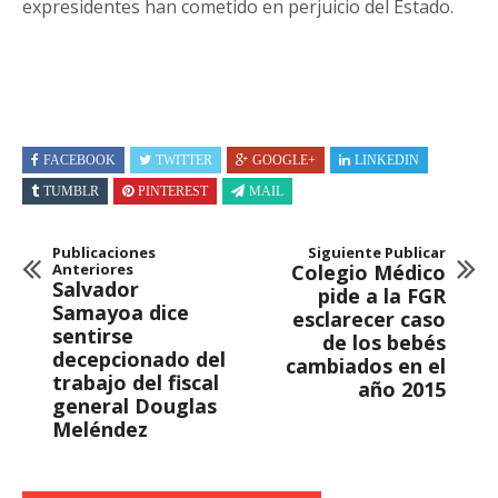
expresidentes han cometido en perjuicio del Estado.
FACEBOOK
TWITTER
GOOGLE+
LINKEDIN
TUMBLR
PINTEREST
MAIL
Publicaciones
Siguiente Publicar
Anteriores
Colegio Médico
Salvador
pide a la FGR
Samayoa dice
esclarecer caso
sentirse
de los bebés
decepcionado del
cambiados en el
trabajo del fiscal
año 2015
general Douglas
Meléndez