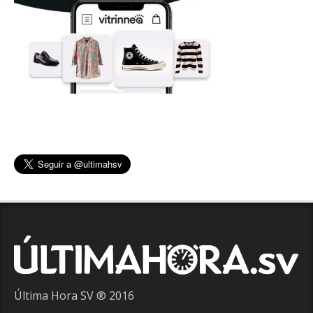
Última Hora SV ® 2016