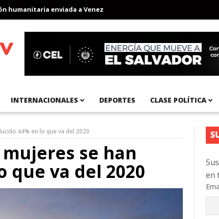
umanitaria enviada a Venezuela
Aeropuerto Internacional del Pa
INTERNACIONALES
DEPORTES
CLASE POLÍTICA
ucido 44% en lo que va del 2020
S
 mujeres se han
Sus
o que va del 2020
en 
Ema