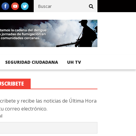
cífico registra 92 % de avance en obras de terracería
Aeropuerto
SEGURIDAD CIUDADANA
UH TV
USCRIBETE
cribete y recibe las noticias de Última Hora
tu correo electrónico.
il