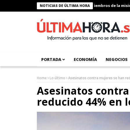
Presidente Bukele condecora a miembros de la misión h
NOTICIAS DE ÚLTIMA HORA
PORTADA
ECONOMÍA
NEGOCIOS
Home
Lo último
Asesinatos contra mujeres se han red
Asesinatos contra
reducido 44% en l