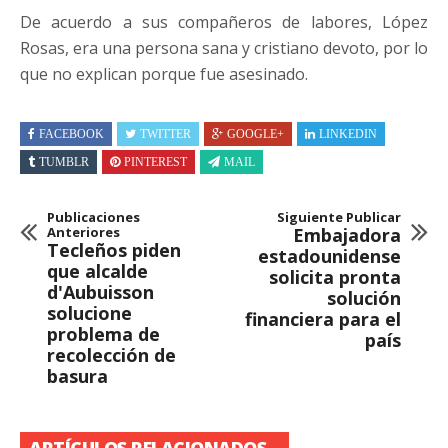
De acuerdo a sus compañeros de labores, López
Rosas, era una persona sana y cristiano devoto, por lo
que no explican porque fue asesinado.
FACEBOOK
TWITTER
GOOGLE+
LINKEDIN
TUMBLR
PINTEREST
MAIL
Publicaciones
Siguiente Publicar
Anteriores
Embajadora
Tecleños piden
estadounidense
que alcalde
solicita pronta
d'Aubuisson
solución
solucione
financiera para el
problema de
país
recolección de
basura