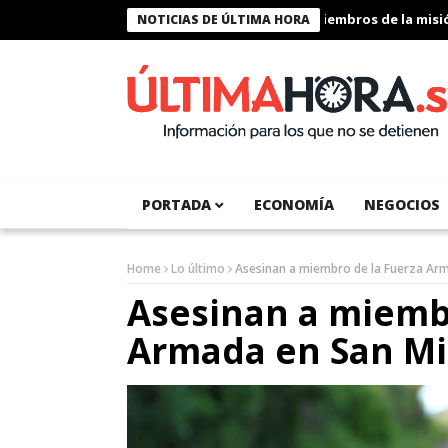
Presidente Bukele condecora a miembros de la misión h
NOTICIAS DE ÚLTIMA HORA
PORTADA
ECONOMÍA
NEGOCIOS
Home
Lo último
Asesinan a miembro de la Fuerza Ar
Asesinan a miemb
Armada en San Mi