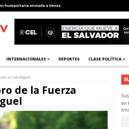
umanitaria enviada a Venezuela
Aeropuerto Internacional del Pa
INTERNACIONALES
DEPORTES
CLASE POLÍTICA
mada en San Miguel
S
ro de la Fuerza
Sus
guel
en 
Ema