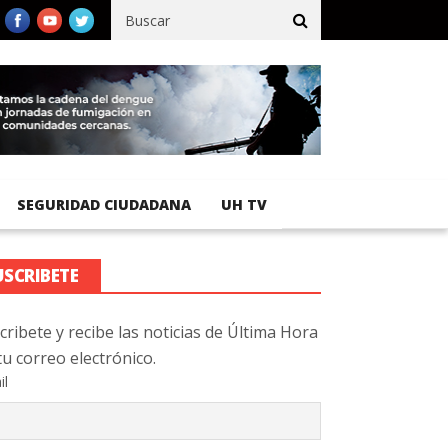
cífico registra 92 % de avance en obras de terracería
Aeropuerto
SEGURIDAD CIUDADANA
UH TV
USCRIBETE
cribete y recibe las noticias de Última Hora
tu correo electrónico.
il