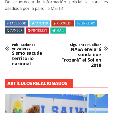
De acuerdo a la información policial la zona es
asediada por la pandilla MS-13.
FACEBOOK
TWITTER
GOOGLE+
LINKEDIN
TUMBLR
PINTEREST
MAIL
Publicaciones
Siguiente Publicar
Anteriores
NASA enviará
Sismo sacude
sonda que
territorio
“rozará” el Sol en
nacional
2018
ARTÍCULOS RELACIONADOS