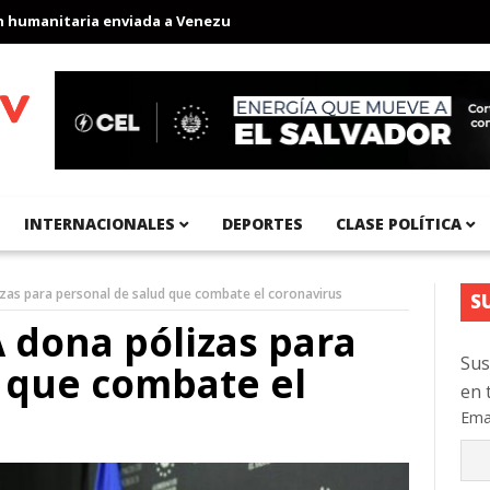
anitaria enviada a Venezuela
Aeropuerto Internacional del Pací
INTERNACIONALES
DEPORTES
CLASE POLÍTICA
as para personal de salud que combate el coronavirus
S
 dona pólizas para
Sus
 que combate el
en 
Ema