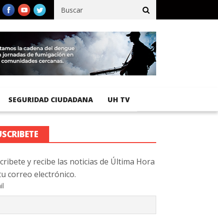
fico registra 92 % de avance en obras de terracería
Aeropuerto 
SEGURIDAD CIUDADANA
UH TV
USCRIBETE
cribete y recibe las noticias de Última Hora
tu correo electrónico.
il