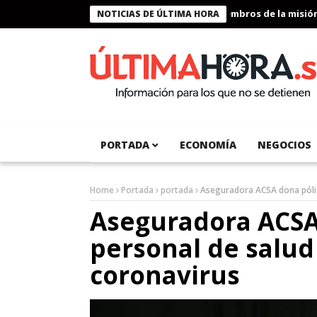
Presidente Bukele condecora a miembros de la misión hum
NOTICIAS DE ÚLTIMA HORA
PORTADA
ECONOMÍA
NEGOCIOS
Home
Portada
portada
Aseguradora ACSA dona póliz
Aseguradora ACSA
personal de salud
coronavirus