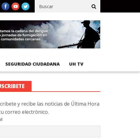
fico registra 92 % de avance en obras de terracería
Aeropuerto I
SEGURIDAD CIUDADANA
UH TV
USCRIBETE
cribete y recibe las noticias de Última Hora
tu correo electrónico.
il