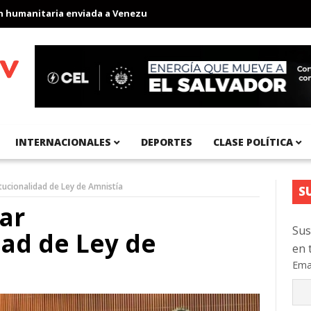
anitaria enviada a Venezuela
Aeropuerto Internacional del Pací
INTERNACIONALES
DEPORTES
CLASE POLÍTICA
tucionalidad de Ley de Amnistía
S
ar
Sus
dad de Ley de
en 
Ema