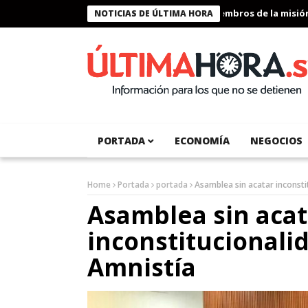
Presidente Bukele condecora a miembros de la misión hum
NOTICIAS DE ÚLTIMA HORA
PORTADA
ECONOMÍA
NEGOCIOS
Home
Portada
portada
Asamblea sin acatar inconsti
Asamblea sin acat
inconstitucionali
Amnistía