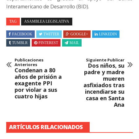
Interamericano de Desarrollo (BID).
TAG
ASAMBLEA LEGISLATIVA
FACEBOOK
TWITTER
GOOGLE+
LINKEDIN
TUMBLR
PINTEREST
MAIL
Publicaciones
Siguiente Publicar
Anteriores
Dos niños, su
Condenan a 80
padre y madre
años de prisión a
mueren
exagente PPI
asfixiados tras
por violar a sus
incendiarse su
cuatro hijas
casa en Santa
Ana
ARTÍCULOS RELACIONADOS