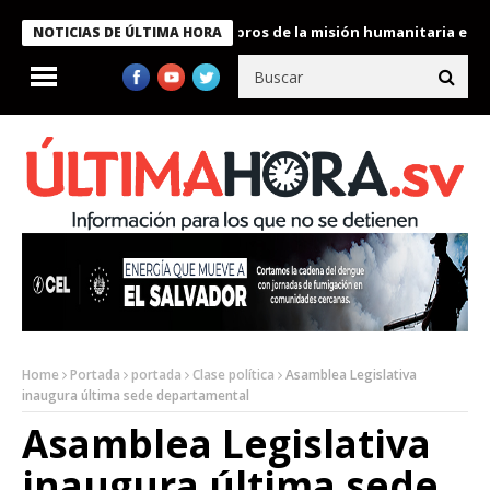
te Bukele condecora a miembros de la misión humanitaria enviada
NOTICIAS DE ÚLTIMA HORA
Home
Portada
portada
Clase política
Asamblea Legislativa
inaugura última sede departamental
Asamblea Legislativa
inaugura última sede