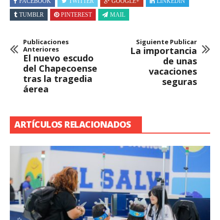
FACEBOOK
TWITTER
GOOGLE+
LINKEDIN
TUMBLR
PINTEREST
MAIL
Publicaciones
Siguiente Publicar
Anteriores
La importancia
El nuevo escudo
de unas
del Chapecoense
vacaciones
tras la tragedia
seguras
áerea
ARTÍCULOS RELACIONADOS