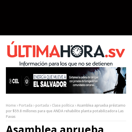
Home
Portada
portada
Clase política
Asamblea aprueba préstamo
por $59.8 millones para que ANDA rehabilite planta potabilizadora Las
Pavas
Asamblea aprueba