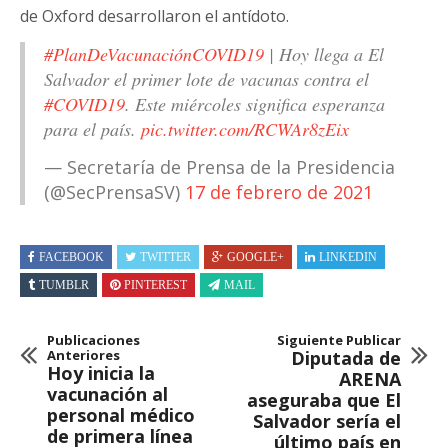
de Oxford desarrollaron el antídoto.
#PlanDeVacunaciónCOVID19
| Hoy llega a El
Salvador el primer lote de vacunas contra el
#COVID19
. Este miércoles significa esperanza
para el país.
pic.twitter.com/RCWAr8zEix
— Secretaría de Prensa de la Presidencia
(@SecPrensaSV)
17 de febrero de 2021
FACEBOOK
TWITTER
GOOGLE+
LINKEDIN
TUMBLR
PINTEREST
MAIL
Publicaciones
Siguiente Publicar
Anteriores
Diputada de
Hoy inicia la
ARENA
vacunación al
aseguraba que El
personal médico
Salvador sería el
de primera línea
último país en