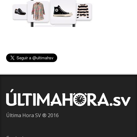
Última Hora SV ® 2016