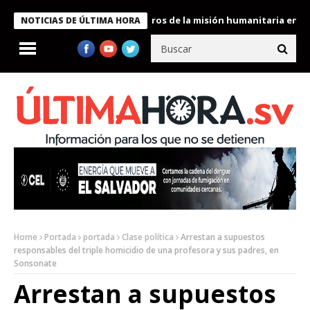
e Bukele condecora a miembros de la misión humanitaria enviada 
NOTICIAS DE ÚLTIMA HORA
Home
Portada
portada
Clase política
Arrestan a supuestos
responsables del triple homicidio de una profesora y sus padres, en
Sonsonate
Arrestan a supuestos