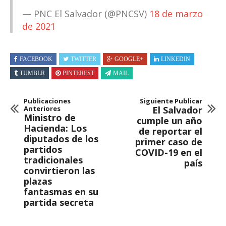
— PNC El Salvador (@PNCSV)
18 de marzo
de 2021
FACEBOOK
TWITTER
GOOGLE+
LINKEDIN
TUMBLR
PINTEREST
MAIL
Publicaciones
Siguiente Publicar
Anteriores
El Salvador
Ministro de
cumple un año
Hacienda: Los
de reportar el
diputados de los
primer caso de
partidos
COVID-19 en el
tradicionales
país
convirtieron las
plazas
fantasmas en su
partida secreta