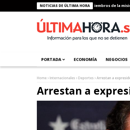
Presidente Bukele condecora a miembros de la misión h
NOTICIAS DE ÚLTIMA HORA
PORTADA
ECONOMÍA
NEGOCIOS
Home
Internacionales
Deportes
Arrestan a expresid
Arrestan a expres