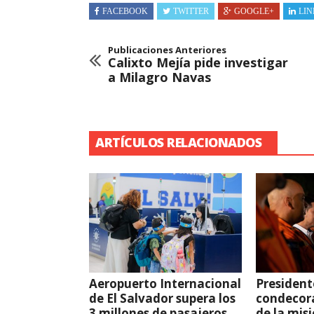
FACEBOOK
TWITTER
GOOGLE+
LIN
Publicaciones Anteriores
Calixto Mejía pide investigar
a Milagro Navas
ARTÍCULOS RELACIONADOS
Aeropuerto Internacional
President
de El Salvador supera los
condecor
3 millones de pasajeros
de la mis