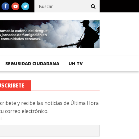
cífico registra 92 % de avance en obras de terracería
Aeropuert
SEGURIDAD CIUDADANA
UH TV
USCRIBETE
cribete y recibe las noticias de Última Hora
tu correo electrónico.
il