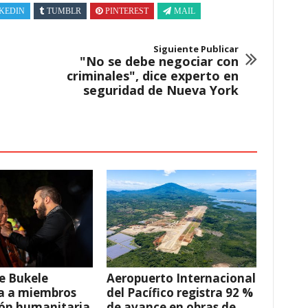
KEDIN
TUMBLR
PINTEREST
MAIL
Siguiente Publicar
"No se debe negociar con
criminales", dice experto en
seguridad de Nueva York
e Bukele
Aeropuerto Internacional
a a miembros
del Pacífico registra 92 %
ión humanitaria
de avance en obras de