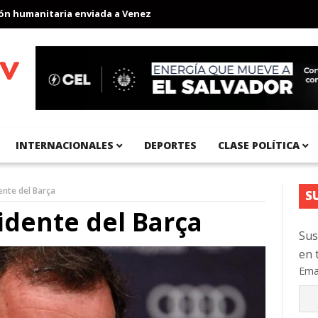
umanitaria enviada a Venezuela
Aeropuerto Internacional del Pa
INTERNACIONALES
DEPORTES
CLASE POLÍTICA
ente del Barça
S
idente del Barça
Sus
en 
Ema